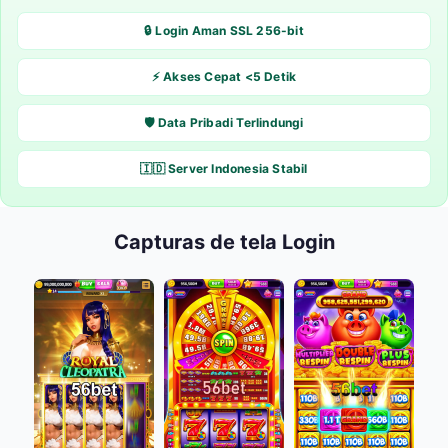
🔒 Login Aman SSL 256-bit
⚡ Akses Cepat <5 Detik
🛡️ Data Pribadi Terlindungi
🇮🇩 Server Indonesia Stabil
Capturas de tela Login