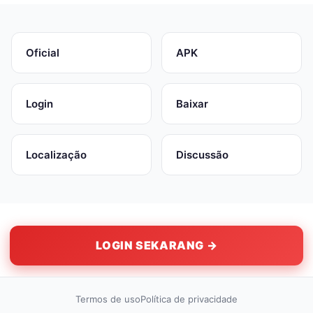
Oficial
APK
Login
Baixar
Localização
Discussão
LOGIN SEKARANG →
Termos de uso
Política de privacidade