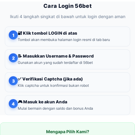
Cara Login 56bet
Ikuti 4 langkah singkat di bawah untuk login dengan aman
🔐 Klik tombol LOGIN di atas
1
Tombol akan membuka halaman login resmi di tab baru
📝 Masukkan Username & Password
2
Gunakan akun yang sudah terdaftar di 56bet
✅ Verifikasi Captcha (jika ada)
3
Klik captcha untuk konfirmasi bukan robot
🎮 Masuk ke akun Anda
4
Mulai bermain dengan saldo dan bonus Anda
Mengapa Pilih Kami?