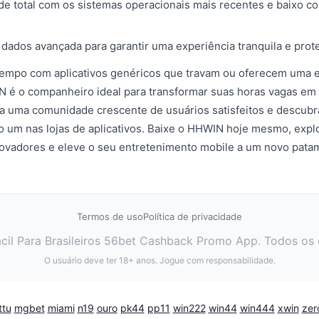
de total com os sistemas operacionais mais recentes e baixo 
dados avançada para garantir uma experiência tranquila e prot
tempo com aplicativos genéricos que travam ou oferecem uma 
N é o companheiro ideal para transformar suas horas vagas em
e a uma comunidade crescente de usuários satisfeitos e descub
 um nas lojas de aplicativos. Baixe o HHWIN hoje mesmo, expl
novadores e eleve o seu entretenimento mobile a um novo pata
Termos de uso
Política de privacidade
il Para Brasileiros 56bet Cashback Promo App. Todos os d
O usuário deve ter 18+ anos. Jogue com responsabilidade.
ttu
mgbet
miami
n19
ouro
pk44
pp11
win222
win44
win444
xwin
zer