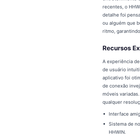
recentes, o HHWI
detalhe foi pens
ou alguém que bu
ritmo, garantind
Recursos Ex
A experiência d
de usuário intui
aplicativo foi o
de conexão invej
móveis variadas.
qualquer resoluç
Interface ami
Sistema de no
HHWIN.