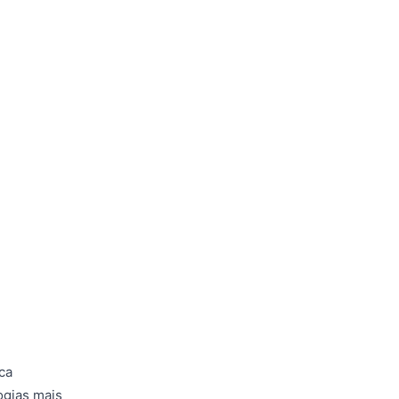
ca
ogias mais