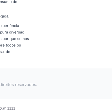
consumo de
egida.
experiência
 pura diversão
ra por que somos
ore todos os
mar de
ireitos reservados.
oum
zzzz