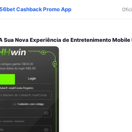
os 56bet Cashback Promo App
Ofic
A Sua Nova Experiência de Entretenimento Mobile