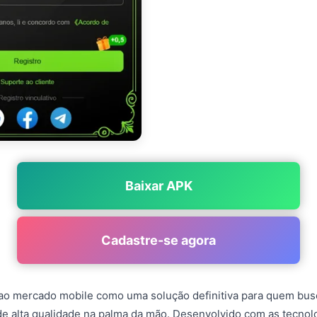
Baixar APK
Cadastre-se agora
o mercado mobile como uma solução definitiva para quem bus
e alta qualidade na palma da mão. Desenvolvido com as tecnol