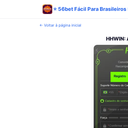
⭐ 56bet Fácil Para Brasileir
← Voltar à página inicial
HHWIN: 